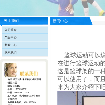
关于我们
新闻中心
公司简介
产品中心
新闻中心
联系我们
篮球运动可以说
在进行篮球运动
这是篮球架的一
可以使用了，而
地址:浙江杭州未来科技城南湖科
创园18层
来为大家介绍下
邮编：31112
手机：13396596061
传真：0571-88211006
工厂地址：杭州市余杭区中泰街
道枫岭村
免费服务热线：4001569769