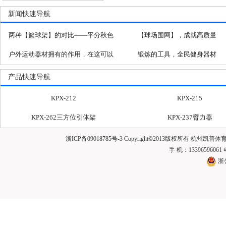
新闻快速导航
两种【篮球架】的对比——平分秋色
【球场围网】，成就高质量
户外运动器材拥有的作用，在这可以
锻炼的工具，全民健身器材
体现
产品快速导航
KPX-212
KPX-215
KPX-262三方位引体架
KPX-237臂力器
KPX-217快乐大转盘
KPX-208单位漫步机
浙ICP备09018785号-3
Copyright©2013版权所有 杭州凯
手 机：13396596061
KPX-222双位扭腰器
KPX-251坐立扭腰器
浙
KPX-263三位高低单杠
KPX-220单杠
KP-P001
KP-Z001
KPX-271
KPX-239