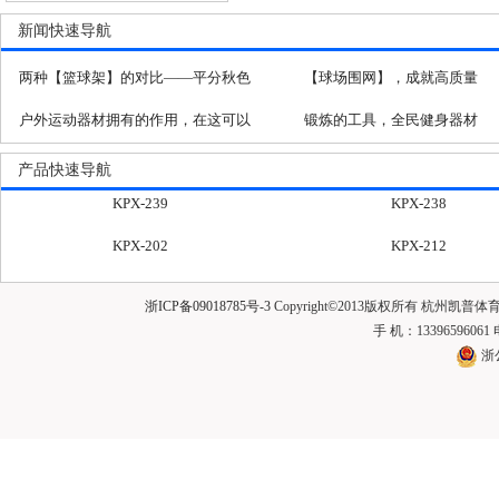
新闻快速导航
两种【篮球架】的对比——平分秋色
【球场围网】，成就高质量
户外运动器材拥有的作用，在这可以
锻炼的工具，全民健身器材
体现
产品快速导航
KPX-239
KPX-238
KPX-202
KPX-212
KPX-229
KPX-262三方位引体架
浙ICP备09018785号-3
Copyright©2013版权所有 杭州凯
KPX-213太极揉推器
KPX-217快乐大转盘
手 机：13396596061
KPX-226伸展器
KPX-222双位扭腰器
浙
KPX-241肋木
KPX-263三位高低单杠
KPX-206双杠
KP-P001
KPX-221
KPX-271